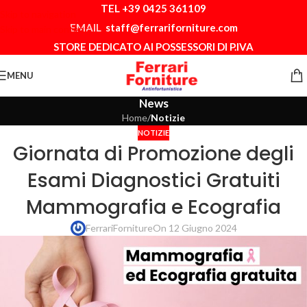
TEL +39 0425 361109
Skip to navigation
EMAIL
staff@ferrariforniture.com
Skip to main content
STORE DEDICATO AI POSSESSORI DI P.IVA
MENU
News
Home
/
Notizie
NOTIZIE
Giornata di Promozione degli
Esami Diagnostici Gratuiti
Mammografia e Ecografia
FerrariForniture
On 12 Giugno 2024