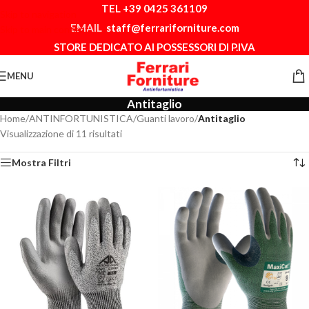
TEL +39 0425 361109
Skip to navigation
EMAIL
staff@ferrariforniture.com
Skip to main content
STORE DEDICATO AI POSSESSORI DI P.IVA
MENU
Antitaglio
Home
/
ANTINFORTUNISTICA
/
Guanti lavoro
/
Antitaglio
Visualizzazione di 11 risultati
Mostra Filtri