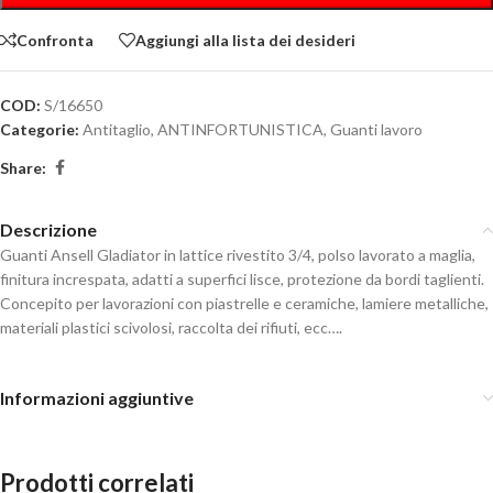
Confronta
Aggiungi alla lista dei desideri
COD:
S/16650
Categorie:
Antitaglio
,
ANTINFORTUNISTICA
,
Guanti lavoro
Share:
Descrizione
Guanti Ansell Gladiator in lattice rivestito 3/4, polso lavorato a maglia,
finitura increspata, adatti a superfici lisce, protezione da bordi taglienti.
Concepito per lavorazioni con piastrelle e ceramiche, lamiere metalliche,
materiali plastici scivolosi, raccolta dei rifiuti, ecc….
Informazioni aggiuntive
Prodotti correlati