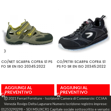
CO/NET SCARPA COFRA S1 PS
CO/PETRI SCARPA COFRA S1
FO SR EN ISO 20345:2022
PS FO SR EN ISO 20345:2022
AGGIUNGI AL
AGGIUNGI AL
PREVENTIVO
PREVENTIVO
2021 Ferrari Forniture - Iscrizione Camera di Commercio: CCIAA
Venezia Rovigo Delta Lagunare Numero iscrizione registro imprese:
01253290298 – SDI M5UXCR1 Capitale sociale sottoscritto e versato: