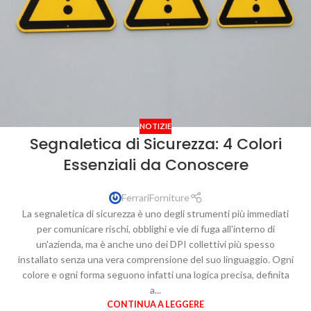
NOTIZIE
Segnaletica di Sicurezza: 4 Colori
Essenziali da Conoscere
FerrariForniture
La segnaletica di sicurezza è uno degli strumenti più immediati
per comunicare rischi, obblighi e vie di fuga all'interno di
un'azienda, ma è anche uno dei DPI collettivi più spesso
installato senza una vera comprensione del suo linguaggio. Ogni
colore e ogni forma seguono infatti una logica precisa, definita
a...
CONTINUA A LEGGERE