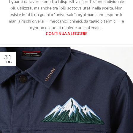
I guanti da lavoro sono tra i dispositivi di protezione individuale
più utilizzati, ma anche tra i più sottovalutati nella scelta. Non
esiste infatti un guanto "universale": ogni mansione espone le
mani a rischi diversi — meccanici, chimici, da taglio o termici — e
ognuno di questi richiede un materiale...
CONTINUA A LEGGERE
31
LUG