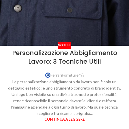
NOTIZIE
Personalizzazione Abbigliamento
Lavoro: 3 Tecniche Utili
FerrariForniture
La personalizzazione abbigliamento da lavoro non è solo un
dettaglio estetico: è uno strumento concreto di brand identity.
Un logo ben visibile su una divisa trasmette professionalità,
rende riconoscibile il personale davanti ai clienti e rafforza
l'immagine aziendale a ogni turno di lavoro. Ma quale tecnica
scegliere tra ricamo, serigrafia...
CONTINUA A LEGGERE