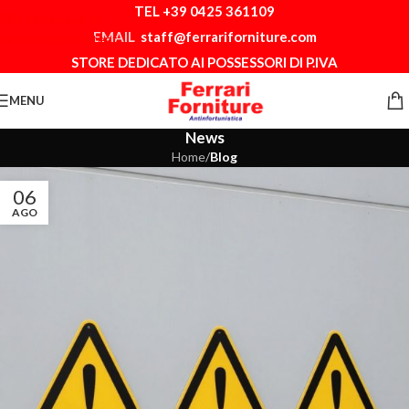
TEL +39 0425 361109
Skip to navigation
EMAIL
staff@ferrariforniture.com
Skip to main content
STORE DEDICATO AI POSSESSORI DI P.IVA
MENU
News
Home
/
Blog
06
AGO