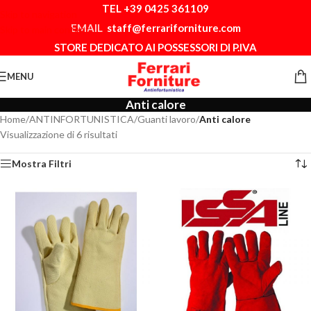
TEL +39 0425 361109
Skip to navigation
EMAIL
staff@ferrariforniture.com
Skip to main content
STORE DEDICATO AI POSSESSORI DI P.IVA
MENU
Anti calore
Home
/
ANTINFORTUNISTICA
/
Guanti lavoro
/
Anti calore
Visualizzazione di 6 risultati
Mostra Filtri