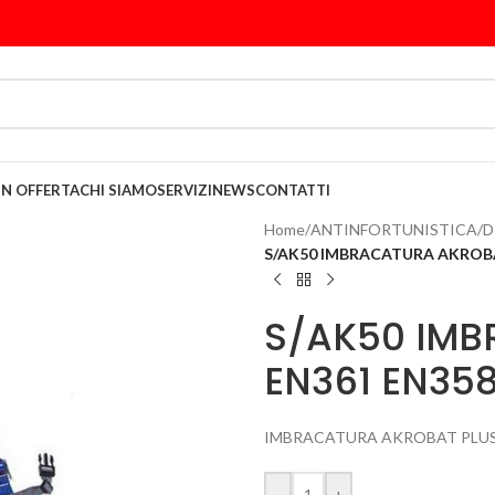
IN OFFERTA
CHI SIAMO
SERVIZI
NEWS
CONTATTI
Home
/
ANTINFORTUNISTICA
/
D
S/AK50 IMBRACATURA AKROBA
S/AK50 IMB
EN361 EN35
IMBRACATURA AKROBAT PLUS 
-
+