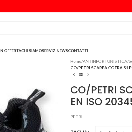
IN OFFERTA
CHI SIAMO
SERVIZI
NEWS
CONTATTI
Home
/
ANTINFORTUNISTICA
/
S
CO/PETRI SCARPA COFRA S1 PS
CO/PETRI SC
EN ISO 2034
PETRI
TAGLIA