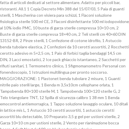
fatta di articoli dedicati al settore alimentare. Adatto per piccoli bar,
ristoranti. All.1 1 Copia Decreto Min 388 del 15/07/03, 5 Paia di guanti
sterili, 1 Mascherina con visiera para schizzi, 1 Flaconi soluzione
fisiologica sterile 500 ml CE, 3 Flaconi disinfettante 500 ml iodopovidone
al 10% iodio PMC, 10 buste di garza sterile compressa 10×10 cm, 2
Buste di garza sterile compressa 18×40 cm, 2 Teli sterili cm 40×60 DIN
13152-BR, 2 Pinze sterili, 1 Confezione di cotone idrofilo, 1 Astuccio
benda tubolare elastica, 2 Confezioni da 10 cerotti assortiti, 2 Rocchetti
cerotto adesivo m 5×2,5 cm, 1 Paio di forbici taglia bendaggi 14,5 cm
DIN, 3 Lacci emostatici, 2 Ice pack ghiaccio istantaneo, 2 Sacchetti per
rifiuti sanitari, 1 Termometro clinico, 1 Sfigmomanometro Personal con
fonendoscopio, 1 Istruzioni multilingua per pronto soccorso.
MAGGIORAZIONE: 1 Plastonet benda tubolare 2 misure, 1 Guanti
nitrile paio sterili large, 1 Benda m 3,5x10cm cellophane orlata, 1
Tampobenda 80×100 sterile M, 1 Tampobenda 100×120 sterile G, 2
Telo triangolare TNT, 12 Spilla di sicurezza calibro 1 38 mm 1 Benda
emocontrol antiemorragica, 1 Tappo soluzione lavaggio oculare, 10 ditali
in lattice mis L, 1 Astuccio 10 cerotti assortiti, 1 astuccio cerotti
assortiti blu detectable, 10 Preparato 3,5 g gel per ustioni sterile, 2
Garza 10×10 cm per ustioni sterile, 2 Vento per rianimazione bocca