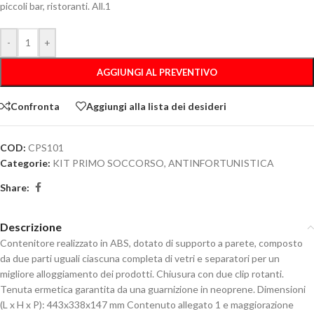
piccoli bar, ristoranti. All.1
-
+
AGGIUNGI AL PREVENTIVO
Confronta
Aggiungi alla lista dei desideri
COD:
CPS101
Categorie:
KIT PRIMO SOCCORSO
,
ANTINFORTUNISTICA
Share:
Descrizione
Contenitore realizzato in ABS, dotato di supporto a parete, composto
da due parti uguali ciascuna completa di vetri e separatori per un
migliore alloggiamento dei prodotti. Chiusura con due clip rotanti.
Tenuta ermetica garantita da una guarnizione in neoprene. Dimensioni
(L x H x P): 443x338x147 mm Contenuto allegato 1 e maggiorazione