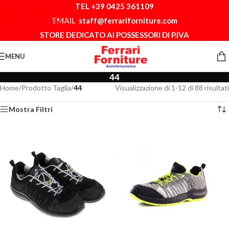
TEL +39 0425 361109
Skip to navigation
EMAIL
staff@ferrariforniture.com
Skip to main content
STORE DEDICATO AI POSSESSORI DI P.IVA
MENU
44
Home
/
Prodotto Taglia
/
44
Visualizzazione di 1-12 di 88 risultati
Mostra Filtri