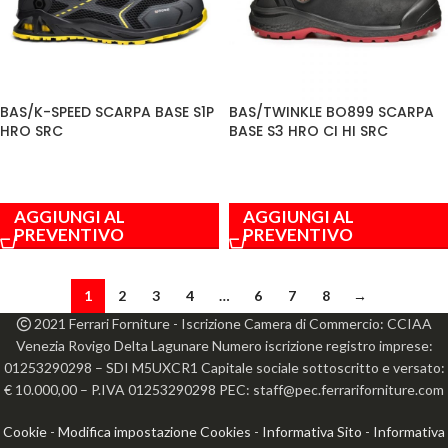
BAS/K-SPEED SCARPA BASE S1P
BAS/TWINKLE BO899 SCARPA
HRO SRC
BASE S3 HRO CI HI SRC
AGGIUNGI AL
AGGIUNGI AL
PREVENTIVO
PREVENTIVO
1
2
3
4
…
6
7
8
→
2021 Ferrari Forniture - Iscrizione Camera di Commercio: CCIAA
Venezia Rovigo Delta Lagunare Numero iscrizione registro imprese:
01253290298 – SDI M5UXCR1 Capitale sociale sottoscritto e versato:
€ 10.000,00 – P.IVA 01253290298 PEC: staff@pec.ferrariforniture.com
Cookie
-
Modifica impostazione Cookies
-
Informativa Sito
-
Informativa