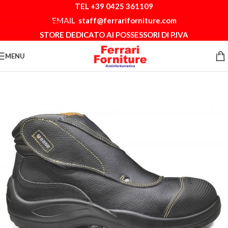
TEL +39 0425 361109
Skip to navigation
EMAIL
staff@ferrariforniture.com
Skip to main content
STORE DEDICATO AI POSSESSORI DI P.IVA
MENU