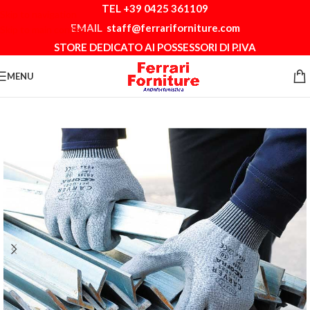
TEL +39 0425 361109
Skip to navigation
EMAIL
staff@ferrariforniture.com
Skip to main content
STORE DEDICATO AI POSSESSORI DI P.IVA
MENU