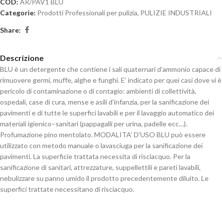
COD:
AR/PAV1 BLU
Categorie:
Prodotti Professionali per pulizia
,
PULIZIE INDUSTRIALI
Share:
Descrizione
BLU è un detergente che contiene i sali quaternari d’ammonio capace di
rimuovere germi, muffe, alghe e funghi. E’ indicato per quei casi dove vi è
pericolo di contaminazione o di contagio: ambienti di collettività,
ospedali, case di cura, mense e asili d’infanzia, per la sanificazione dei
pavimenti e di tutte le superfici lavabili e per il lavaggio automatico dei
materiali igienico–sanitari (pappagalli per urina, padelle ecc…).
Profumazione pino mentolato. MODALITA’ D’USO BLU può essere
utilizzato con metodo manuale o lavasciuga per la sanificazione dei
pavimenti. La superficie trattata necessita di risciacquo. Per la
sanificazione di sanitari, attrezzature, suppellettili e pareti lavabili,
nebulizzare su panno umido il prodotto precedentemente diluito. Le
superfici trattate necessitano di risciacquo.