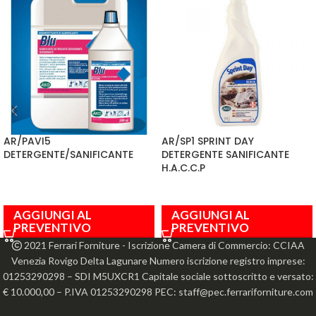
AR/PAVI5
AR/SP1 SPRINT DAY
DETERGENTE/SANIFICANTE
DETERGENTE SANIFICANTE
H.A.C.C.P
AGGIUNGI AL
AGGIUNGI AL
PREVENTIVO
PREVENTIVO
2021 Ferrari Forniture - Iscrizione Camera di Commercio: CCIAA
Venezia Rovigo Delta Lagunare Numero iscrizione registro imprese:
01253290298 – SDI M5UXCR1 Capitale sociale sottoscritto e versato:
€ 10.000,00 – P.IVA 01253290298 PEC: staff@pec.ferrariforniture.com