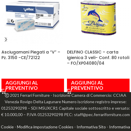
Asciugamani Piegati a “V” –
DELFINO CLASSIC – carta
Pz. 3150 -CE/72122
igienica 3 veli- Conf. 80 rotoli
– FO/XP04080/04
AGGIUNGI AL
AGGIUNGI AL
PREVENTIVO
PREVENTIVO
2021 Ferrari Forniture - Iscrizione Camera di Commercio: CCIAA
Venezia Rovigo Delta Lagunare Numero iscrizione registro imprese:
01253290298 – SDI M5UXCR1 Capitale sociale sottoscritto e versato:
€ 10.000,00 – P.IVA 01253290298 PEC: staff@pec.ferrariforniture.com
Cookie
-
Modifica impostazione Cookies
-
Informativa Sito
-
Informativa