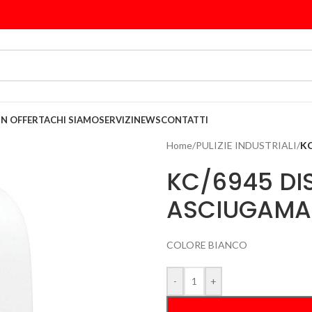
IN OFFERTA
CHI SIAMO
SERVIZI
NEWS
CONTATTI
Home
/
PULIZIE INDUSTRIALI
/
KC
KC/6945 DI
ASCIUGAMA
COLORE BIANCO
-
+