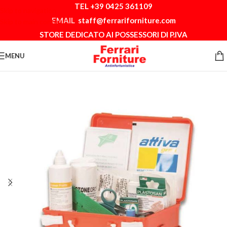
TEL +39 0425 361109
Skip to navigation
EMAIL
staff@ferrariforniture.com
Skip to main content
STORE DEDICATO AI POSSESSORI DI P.IVA
MENU