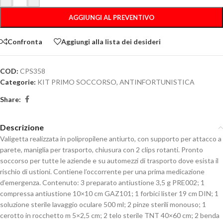
AGGIUNGI AL PREVENTIVO
Confronta
Aggiungi alla lista dei desideri
COD:
CPS358
Categorie:
KIT PRIMO SOCCORSO
,
ANTINFORTUNISTICA
Share:
Descrizione
Valigetta realizzata in polipropilene antiurto, con supporto per attacco a
parete, maniglia per trasporto, chiusura con 2 clips rotanti. Pronto
soccorso per tutte le aziende e su automezzi di trasporto dove esista il
rischio di ustioni. Contiene l’occorrente per una prima medicazione
d’emergenza. Contenuto: 3 preparato antiustione 3,5 g PRE002; 1
compressa antiustione 10×10 cm GAZ101; 1 forbici lister 19 cm DIN; 1
soluzione sterile lavaggio oculare 500 ml; 2 pinze sterili monouso; 1
cerotto in rocchetto m 5×2,5 cm; 2 telo sterile TNT 40×60 cm; 2 benda