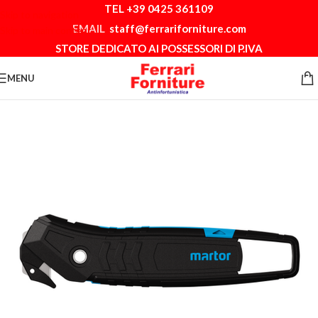
TEL +39 0425 361109
Skip to navigation
EMAIL
staff@ferrariforniture.com
Skip to main content
STORE DEDICATO AI POSSESSORI DI P.IVA
MENU