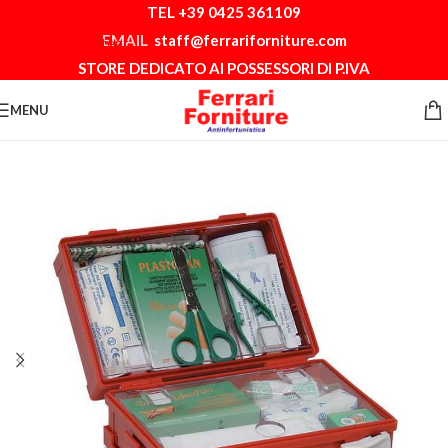
TEL +39 0425 361109
Skip to navigation
EMAIL
staff@ferrariforniture.com
Skip to main content
STORE DEDICATO AI POSSESSORI DI P.IVA
MENU