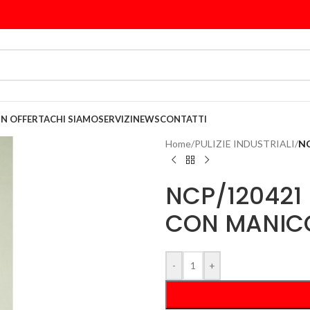
IN OFFERTA
CHI SIAMO
SERVIZI
NEWS
CONTATTI
Home
/
PULIZIE INDUSTRIALI
/
NC
NCP/120421
CON MANICO
-
+