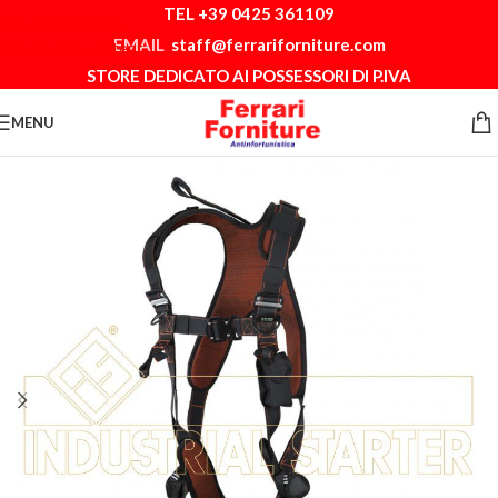
TEL +39 0425 361109
Skip to navigation
EMAIL
staff@ferrariforniture.com
Skip to main content
STORE DEDICATO AI POSSESSORI DI P.IVA
MENU