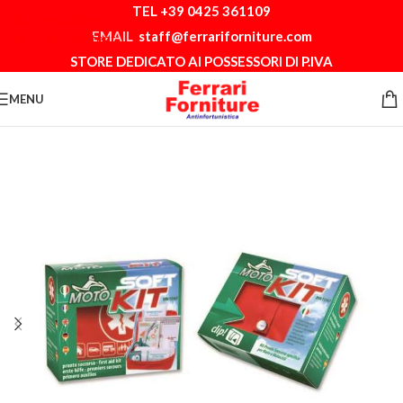
TEL +39 0425 361109
Skip to navigation
EMAIL
staff@ferrariforniture.com
Skip to main content
STORE DEDICATO AI POSSESSORI DI P.IVA
MENU