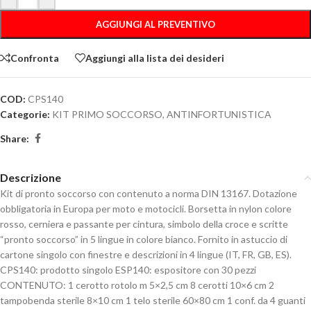
AGGIUNGI AL PREVENTIVO
Confronta
Aggiungi alla lista dei desideri
COD:
CPS140
Categorie:
KIT PRIMO SOCCORSO
,
ANTINFORTUNISTICA
Share:
Descrizione
Kit di pronto soccorso con contenuto a norma DIN 13167. Dotazione
obbligatoria in Europa per moto e motocicli. Borsetta in nylon colore
rosso, cerniera e passante per cintura, simbolo della croce e scritte
“pronto soccorso” in 5 lingue in colore bianco. Fornito in astuccio di
cartone singolo con finestre e descrizioni in 4 lingue (IT, FR, GB, ES).
CPS140: prodotto singolo ESP140: espositore con 30 pezzi
CONTENUTO: 1 cerotto rotolo m 5×2,5 cm 8 cerotti 10×6 cm 2
tampobenda sterile 8×10 cm 1 telo sterile 60×80 cm 1 conf. da 4 guanti