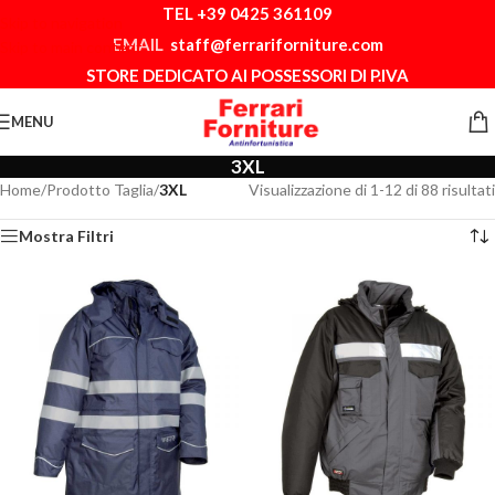
TEL +39 0425 361109
Skip to navigation
EMAIL
staff@ferrariforniture.com
Skip to main content
STORE DEDICATO AI POSSESSORI DI P.IVA
MENU
3XL
Home
/
Prodotto Taglia
/
3XL
Visualizzazione di 1-12 di 88 risultati
Mostra Filtri