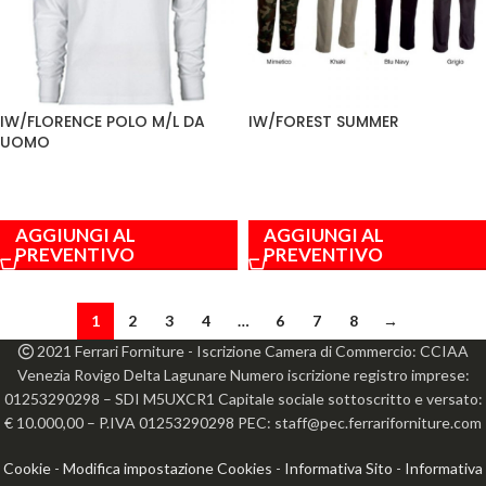
IW/FLORENCE POLO M/L DA
IW/FOREST SUMMER
UOMO
AGGIUNGI AL
AGGIUNGI AL
PREVENTIVO
PREVENTIVO
1
2
3
4
…
6
7
8
→
2021 Ferrari Forniture - Iscrizione Camera di Commercio: CCIAA
Venezia Rovigo Delta Lagunare Numero iscrizione registro imprese:
01253290298 – SDI M5UXCR1 Capitale sociale sottoscritto e versato:
€ 10.000,00 – P.IVA 01253290298 PEC: staff@pec.ferrariforniture.com
Cookie
-
Modifica impostazione Cookies
-
Informativa Sito
-
Informativa