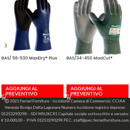
BAS/ 56-530 MaxiDry® Plus
BAS/34-450 MaxiCut®
AGGIUNGI AL
AGGIUNGI AL
PREVENTIVO
PREVENTIVO
2021 Ferrari Forniture - Iscrizione Camera di Commercio: CCIAA
Venezia Rovigo Delta Lagunare Numero iscrizione registro imprese:
01253290298 – SDI M5UXCR1 Capitale sociale sottoscritto e versato:
€ 10.000,00 – P.IVA 01253290298 PEC: staff@pec.ferrariforniture.com