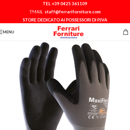
TEL +39 0425 361109
Skip to navigation
EMAIL
staff@ferrariforniture.com
Skip to main content
STORE DEDICATO AI POSSESSORI DI P.IVA
MENU