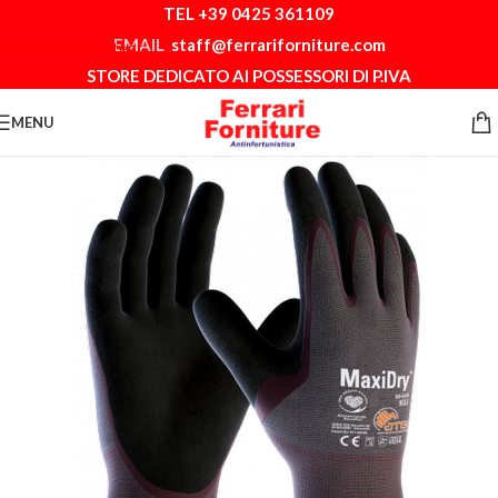
TEL +39 0425 361109
Skip to navigation
EMAIL
staff@ferrariforniture.com
Skip to main content
STORE DEDICATO AI POSSESSORI DI P.IVA
MENU