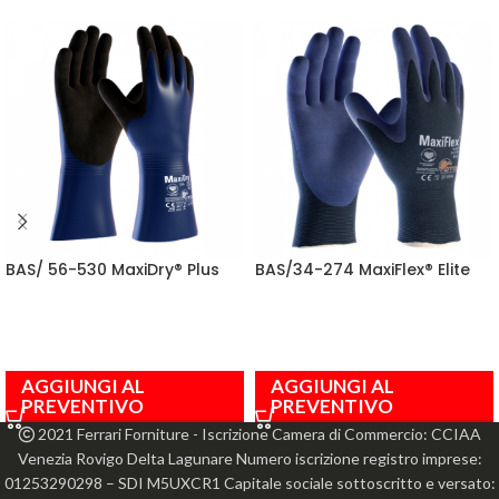
BAS/ 56-530 MaxiDry® Plus
BAS/34-274 MaxiFlex® Elite
AGGIUNGI AL
AGGIUNGI AL
PREVENTIVO
PREVENTIVO
2021 Ferrari Forniture - Iscrizione Camera di Commercio: CCIAA
Venezia Rovigo Delta Lagunare Numero iscrizione registro imprese:
01253290298 – SDI M5UXCR1 Capitale sociale sottoscritto e versato: