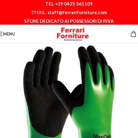
TEL +39 0425 361109
Skip to navigation
EMAIL
staff@ferrariforniture.com
Skip to main content
STORE DEDICATO AI POSSESSORI DI P.IVA
MENU