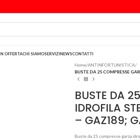
IN OFFERTA
CHI SIAMO
SERVIZI
NEWS
CONTATTI
Home
/
ANTINFORTUNISTICA
/
BUSTE DA 25 COMPRESSE GARZ
BUSTE DA 2
IDROFILA ST
– GAZ189; G
Buste da 25 compresse garza idro