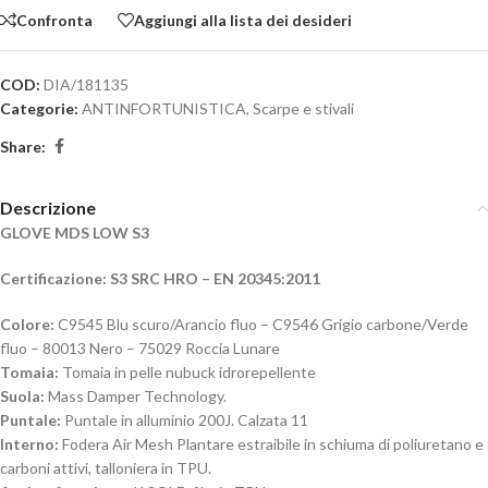
Confronta
Aggiungi alla lista dei desideri
COD:
DIA/181135
Categorie:
ANTINFORTUNISTICA
,
Scarpe e stivali
Share:
Descrizione
GLOVE MDS LOW S3
Certificazione: S3 SRC HRO – EN 20345:2011
Colore:
C9545 Blu scuro/Arancio fluo – C9546 Grigio carbone/Verde
fluo – 80013 Nero – 75029 Roccia Lunare
Tomaia:
Tomaia in pelle nubuck idrorepellente
Suola:
Mass Damper Technology.
Puntale:
Puntale in alluminio 200J. Calzata 11
Interno:
Fodera Air Mesh Plantare estraibile in schiuma di poliuretano e
carboni attivi, talloniera in TPU.