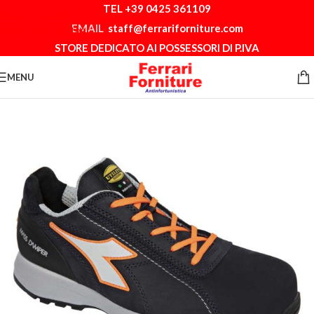
TEL +39 0425 361109
Skip to navigation
EMAIL
staff@ferrariforniture.com
Skip to main content
STORE DEDICATO AI POSSESSORI DI P.IVA
MENU