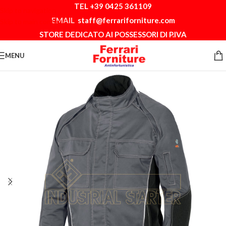
TEL +39 0425 361109
Skip to navigation
EMAIL
staff@ferrariforniture.com
Skip to main content
STORE DEDICATO AI POSSESSORI DI P.IVA
MENU