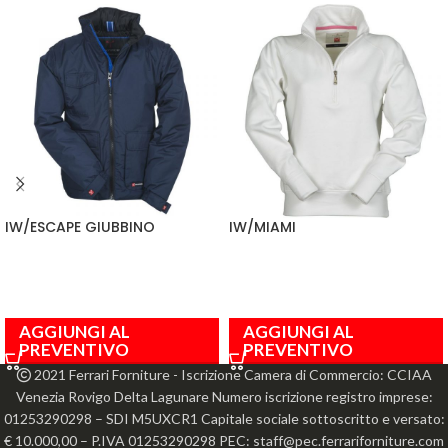
IW/ESCAPE GIUBBINO
IW/MIAMI
AGGIUNGI AL
AGGIUNGI AL
PREVENTIVO
PREVENTIVO
2021 Ferrari Forniture - Iscrizione Camera di Commercio: CCIAA
Venezia Rovigo Delta Lagunare Numero iscrizione registro imprese:
01253290298 – SDI M5UXCR1 Capitale sociale sottoscritto e versato:
€ 10.000,00 – P.IVA 01253290298 PEC: staff@pec.ferrariforniture.com