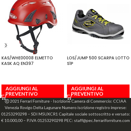
KAS/WHE00008 ELMETTO
LOS/JUMP 500 SCARPA LOTTO
KASK AQ EN397
S1P
AGGIUNGI AL
AGGIUNGI AL
PREVENTIVO
PREVENTIVO
2021 Ferrari Forniture - Iscrizione Camera di Commercio: CCIAA
Venezia Rovigo Delta Lagunare Numero iscrizione registro imprese:
01253290298 – SDI M5UXCR1 Capitale sociale sottoscritto e versato:
€ 10.000,00 – P.IVA 01253290298 PEC: staff@pec.ferrariforniture.com