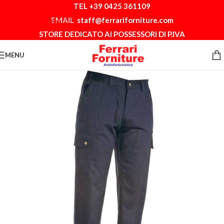
TEL +39 0425 361109
Skip to navigation
EMAIL
staff@ferrariforniture.com
Skip to main content
STORE DEDICATO AI POSSESSORI DI P.IVA
MENU