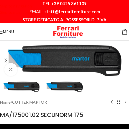
TEL +39 0425 361109
Skip to navigation
EMAIL
staff@ferrariforniture.com
Skip to main content
STORE DEDICATO AI POSSESSORI DI P.IVA
MENU
Clicca per ingrandire
Home
/
CUTTER MARTOR
MA/175001.02 SECUNORM 175