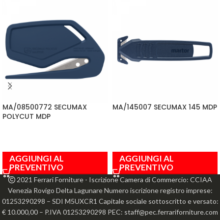
MA/08500772 SECUMAX
MA/145007 SECUMAX 145 MDP
POLYCUT MDP
AGGIUNGI AL
AGGIUNGI AL
PREVENTIVO
PREVENTIVO
2021 Ferrari Forniture - Iscrizione Camera di Commercio: CCIAA
Venezia Rovigo Delta Lagunare Numero iscrizione registro imprese:
01253290298 – SDI M5UXCR1 Capitale sociale sottoscritto e versato:
€ 10.000,00 – P.IVA 01253290298 PEC: staff@pec.ferrariforniture.com