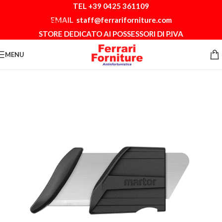
TEL +39 0425 361109
Skip to navigation
EMAIL
staff@ferrariforniture.com
Skip to main content
STORE DEDICATO AI POSSESSORI DI P.IVA
MENU