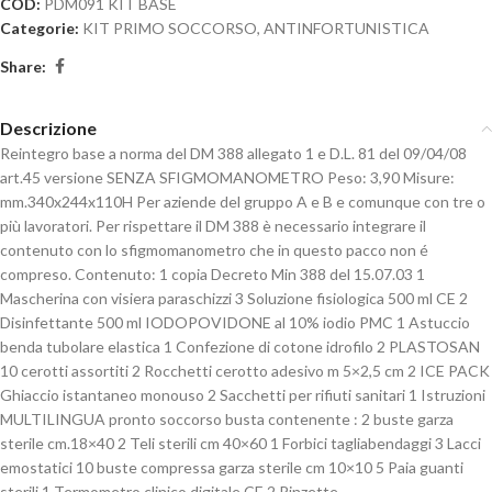
COD:
PDM091 KIT BASE
Categorie:
KIT PRIMO SOCCORSO
,
ANTINFORTUNISTICA
Share:
Descrizione
Reintegro base a norma del DM 388 allegato 1 e D.L. 81 del 09/04/08
art.45 versione SENZA SFIGMOMANOMETRO Peso: 3,90 Misure:
mm.340x244x110H Per aziende del gruppo A e B e comunque con tre o
più lavoratori. Per rispettare il DM 388 è necessario integrare il
contenuto con lo sfigmomanometro che in questo pacco non é
compreso. Contenuto: 1 copia Decreto Min 388 del 15.07.03 1
Mascherina con visiera paraschizzi 3 Soluzione fisiologica 500 ml CE 2
Disinfettante 500 ml IODOPOVIDONE al 10% iodio PMC 1 Astuccio
benda tubolare elastica 1 Confezione di cotone idrofilo 2 PLASTOSAN
10 cerotti assortiti 2 Rocchetti cerotto adesivo m 5×2,5 cm 2 ICE PACK
Ghiaccio istantaneo monouso 2 Sacchetti per rifiuti sanitari 1 Istruzioni
MULTILINGUA pronto soccorso busta contenente : 2 buste garza
sterile cm.18×40 2 Teli sterili cm 40×60 1 Forbici tagliabendaggi 3 Lacci
emostatici 10 buste compressa garza sterile cm 10×10 5 Paia guanti
sterili 1 Termometro clinico digitale CE 2 Pinzette