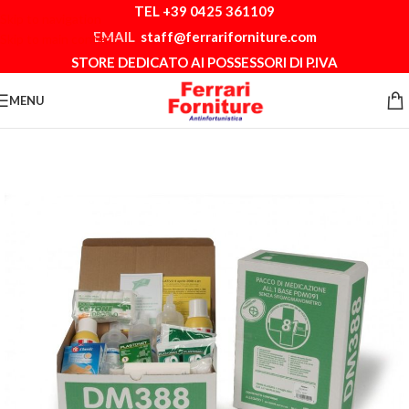
TEL +39 0425 361109
Skip to navigation
EMAIL
staff@ferrariforniture.com
Skip to main content
STORE DEDICATO AI POSSESSORI DI P.IVA
MENU