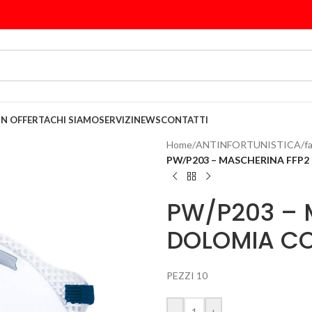
IN OFFERTA
CHI SIAMO
SERVIZI
NEWS
CONTATTI
Home
/
ANTINFORTUNISTICA
/
f
PW/P203 – MASCHERINA FFP2
PW/P203 – 
DOLOMIA CO
PEZZI 10
-
+