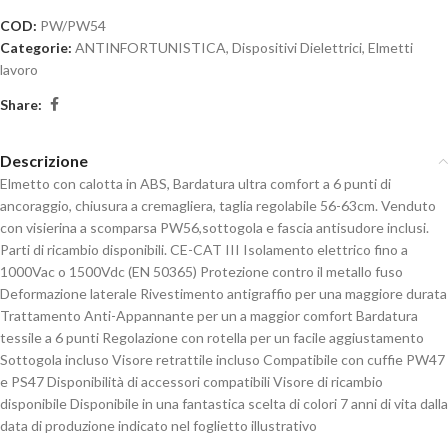
COD:
PW/PW54
Categorie:
ANTINFORTUNISTICA
,
Dispositivi Dielettrici
,
Elmetti
lavoro
Share:
Descrizione
Elmetto con calotta in ABS, Bardatura ultra comfort a 6 punti di
ancoraggio, chiusura a cremagliera, taglia regolabile 56-63cm. Venduto
con visierina a scomparsa PW56,sottogola e fascia antisudore inclusi.
Parti di ricambio disponibili. CE-CAT III Isolamento elettrico fino a
1000Vac o 1500Vdc (EN 50365) Protezione contro il metallo fuso
Deformazione laterale Rivestimento antigraffio per una maggiore durata
Trattamento Anti-Appannante per un a maggior comfort Bardatura
tessile a 6 punti Regolazione con rotella per un facile aggiustamento
Sottogola incluso Visore retrattile incluso Compatibile con cuffie PW47
e PS47 Disponibilità di accessori compatibili Visore di ricambio
disponibile Disponibile in una fantastica scelta di colori 7 anni di vita dalla
data di produzione indicato nel foglietto illustrativo