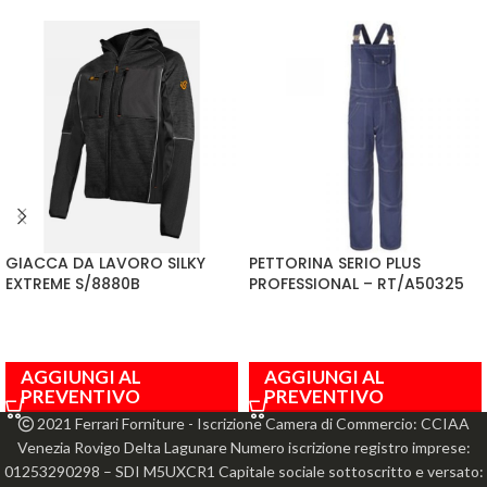
GIACCA DA LAVORO SILKY
PETTORINA SERIO PLUS
EXTREME S/8880B
PROFESSIONAL – RT/A50325
AGGIUNGI AL
AGGIUNGI AL
PREVENTIVO
PREVENTIVO
2021 Ferrari Forniture - Iscrizione Camera di Commercio: CCIAA
Venezia Rovigo Delta Lagunare Numero iscrizione registro imprese:
01253290298 – SDI M5UXCR1 Capitale sociale sottoscritto e versato: