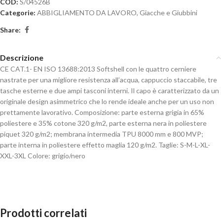
COD:
S/04526B
Categorie:
ABBIGLIAMENTO DA LAVORO
,
Giacche e Giubbini
Share:
Descrizione
CE CAT.1- EN ISO 13688:2013 Softshell con le quattro cerniere
nastrate per una migliore resistenza all’acqua, cappuccio staccabile, tre
tasche esterne e due ampi tasconi interni. Il capo è caratterizzato da un
originale design asimmetrico che lo rende ideale anche per un uso non
prettamente lavorativo. Composizione: parte esterna grigia in 65%
poliestere e 35% cotone 320 g/m2, parte esterna nera in poliestere
piquet 320 g/m2; membrana intermedia TPU 8000 mm e 800 MVP;
parte interna in poliestere effetto maglia 120 g/m2. Taglie: S-M-L-XL-
XXL-3XL Colore: grigio/nero
Prodotti correlati