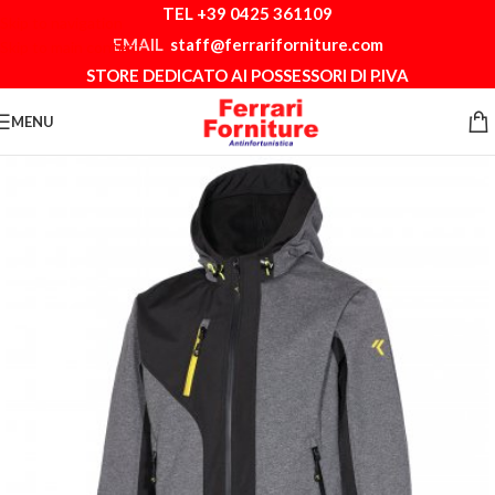
TEL +39 0425 361109
Skip to navigation
EMAIL
staff@ferrariforniture.com
Skip to main content
STORE DEDICATO AI POSSESSORI DI P.IVA
MENU