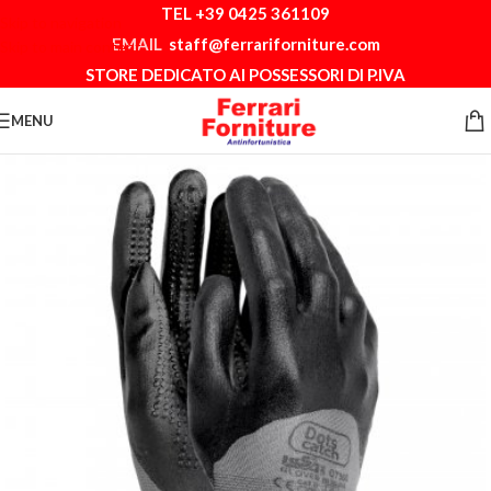
TEL +39 0425 361109
Skip to navigation
EMAIL
staff@ferrariforniture.com
Skip to main content
STORE DEDICATO AI POSSESSORI DI P.IVA
MENU