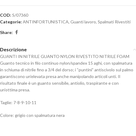
COD:
S/07360
Categorie:
ANTINFORTUNISTICA
,
Guanti lavoro
,
Spalmati Rivestiti
Share:
Descrizione
GUANTI IN NITRILE GUANTO NYLON RIVESTITO NITRILE FOAM
Guanto tecnico in filo continuo nylon/spandex 15 aghi, con spalmatura
in schiuma di nitrile fino a 3/4 del dorso; i “puntini” antiscivolo sul palmo
garantiscono un’elevata presa anche manipolando articoli unti. Il
risultato finale è un guanto sensibile, antiolio, traspirante e con
un’ottima presa.
Taglie: 7-8-9-10-11
Colore: grigio con spalmatura nera