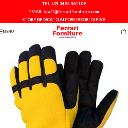
TEL +39 0425 361109
Skip to navigation
EMAIL
staff@ferrariforniture.com
Skip to main content
STORE DEDICATO AI POSSESSORI DI P.IVA
MENU