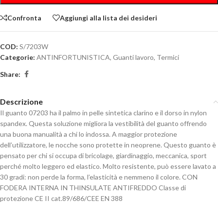
Confronta
Aggiungi alla lista dei desideri
COD:
S/7203W
Categorie:
ANTINFORTUNISTICA
,
Guanti lavoro
,
Termici
Share:
Descrizione
Il guanto 07203 ha il palmo in pelle sintetica clarino e il dorso in nylon
spandex. Questa soluzione migliora la vestibilità del guanto offrendo
una buona manualità a chi lo indossa. A maggior protezione
dell’utilizzatore, le nocche sono protette in neoprene. Questo guanto è
pensato per chi si occupa di bricolage, giardinaggio, meccanica, sport
perché molto leggero ed elastico. Molto resistente, può essere lavato a
30 gradi: non perde la forma, l’elasticità e nemmeno il colore. CON
FODERA INTERNA IN THINSULATE ANTIFREDDO Classe di
protezione CE II cat.89/686/CEE EN 388