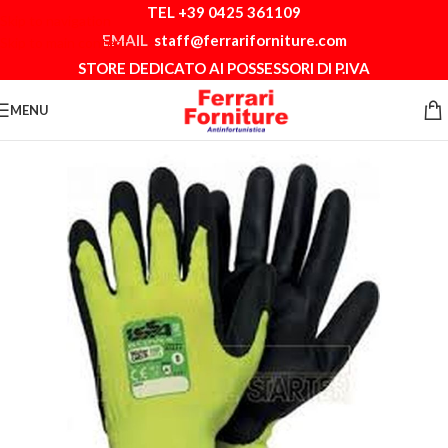
TEL +39 0425 361109
Skip to navigation
EMAIL
staff@ferrariforniture.com
Skip to main content
STORE DEDICATO AI POSSESSORI DI P.IVA
MENU