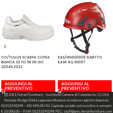
CO/TULLUS SCARPA COFRA
KAS/WHE00008 ELMETTO
BIANCA S2 FO SR EN ISO
KASK AQ EN397
20345:2022
AGGIUNGI AL
AGGIUNGI AL
PREVENTIVO
PREVENTIVO
2021 Ferrari Forniture - Iscrizione Camera di Commercio: CCIAA
Venezia Rovigo Delta Lagunare Numero iscrizione registro imprese:
01253290298 – SDI M5UXCR1 Capitale sociale sottoscritto e versato:
€ 10.000,00 – P.IVA 01253290298 PEC: staff@pec.ferrariforniture.com