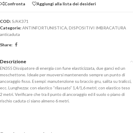
Confronta
Aggiungi alla lista dei desideri
COD:
S/AK371
Categorie:
ANTINFORTUNISTICA
,
DISPOSITIVI IMBRACATURA
anticaduta
Share:
Descrizione
EN355 Dissipatore di energia con fune elasticizzata, due ganci ed un
moschettone. Ideale per muoversi mantenendo sempre un punto di
ancoraggio fisso. Esempi: manutenzione su braccio gru, salita su tralicci,
ecc. Lunghezza: con elastico “rilassato” 1,4/1,6 metri; con elastico teso
2 metri. Verificare che tra il punto di ancoraggio ed il suolo o piano di
rischio caduta ci siano almeno 6 metri.