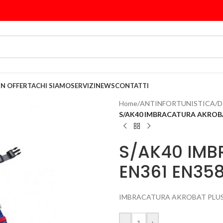
IN OFFERTA
CHI SIAMO
SERVIZI
NEWS
CONTATTI
Home
/
ANTINFORTUNISTICA
/
D
S/AK40 IMBRACATURA AKROBA
S/AK40 IMB
EN361 EN35
IMBRACATURA AKROBAT PLUS 
-
+