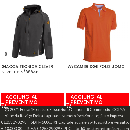
GIACCA TECNICA CLEVER
IW/CAMBRIDGE POLO UOMO
STRETCH S/8884B
AGGIUNGI AL
AGGIUNGI AL
PREVENTIVO
PREVENTIVO
2021 Ferrari Forniture - Iscrizione Camera di Commercio: CCIAA
Venezia Rovigo Delta Lagunare Numero iscrizione registro imprese:
01253290298 – SDI M5UXCR1 Capitale sociale sottoscritto e versato:
€ 10.000,00 – P.IVA 01253290298 PEC: staff@pec.ferrariforniture.com