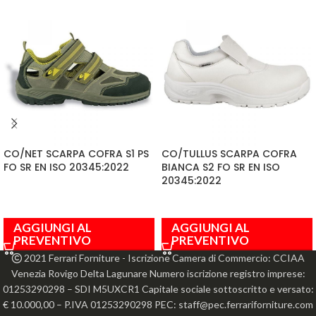
CO/NET SCARPA COFRA S1 PS
CO/TULLUS SCARPA COFRA
FO SR EN ISO 20345:2022
BIANCA S2 FO SR EN ISO
20345:2022
AGGIUNGI AL
AGGIUNGI AL
PREVENTIVO
PREVENTIVO
2021 Ferrari Forniture - Iscrizione Camera di Commercio: CCIAA
Venezia Rovigo Delta Lagunare Numero iscrizione registro imprese:
01253290298 – SDI M5UXCR1 Capitale sociale sottoscritto e versato:
€ 10.000,00 – P.IVA 01253290298 PEC: staff@pec.ferrariforniture.com