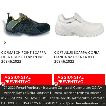
CO/MATCH POINT SCARPA
CO/TULLUS SCARPA COFRA
COFRA S1 PS FO SR EN ISO
BIANCA S2 FO SR EN ISO
20345:2022
20345:2022
AGGIUNGI AL
AGGIUNGI AL
PREVENTIVO
PREVENTIVO
2021 Ferrari Forniture - Iscrizione Camera di Commercio: CCIAA
Venezia Rovigo Delta Lagunare Numero iscrizione registro imprese:
01253290298 – SDI M5UXCR1 Capitale sociale sottoscritto e versato:
€ 10.000,00 – P.IVA 01253290298 PEC: staff@pec.ferrariforniture.com