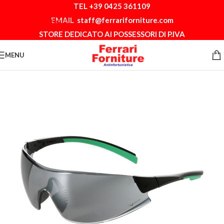
TEL +39 0425 361109
Skip to navigation
EMAIL
staff@ferrariforniture.com
Skip to main content
STORE DEDICATO AI POSSESSORI DI P.IVA
MENU