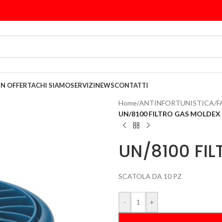
IN OFFERTA
CHI SIAMO
SERVIZI
NEWS
CONTATTI
Home
/
ANTINFORTUNISTICA
/
F
UN/8100 FILTRO GAS MOLDEX
UN/8100 FIL
SCATOLA DA 10 PZ
-
+