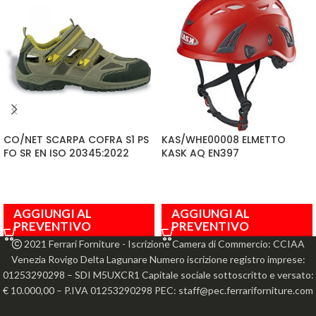
CO/NET SCARPA COFRA S1 PS
KAS/WHE00008 ELMETTO
FO SR EN ISO 20345:2022
KASK AQ EN397
AGGIUNGI AL
AGGIUNGI AL
PREVENTIVO
PREVENTIVO
2021 Ferrari Forniture - Iscrizione Camera di Commercio: CCIAA
Venezia Rovigo Delta Lagunare Numero iscrizione registro imprese:
01253290298 – SDI M5UXCR1 Capitale sociale sottoscritto e versato:
€ 10.000,00 – P.IVA 01253290298 PEC: staff@pec.ferrariforniture.com