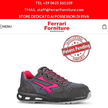
TEL +39 0425 361109
Skip to navigation
EMAIL
staff@ferrariforniture.com
Skip to main content
STORE DEDICATO AI POSSESSORI DI P.IVA
MENU