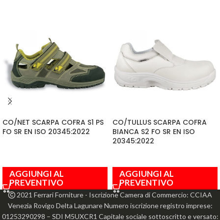
CO/NET SCARPA COFRA S1 PS
CO/TULLUS SCARPA COFRA
FO SR EN ISO 20345:2022
BIANCA S2 FO SR EN ISO
20345:2022
AGGIUNGI AL
AGGIUNGI AL
PREVENTIVO
PREVENTIVO
2021 Ferrari Forniture - Iscrizione Camera di Commercio: CCIAA
Venezia Rovigo Delta Lagunare Numero iscrizione registro imprese:
01253290298 – SDI M5UXCR1 Capitale sociale sottoscritto e versato: