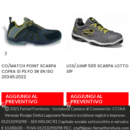
CO/MATCH POINT SCARPA
LOS/JUMP 500 SCARPA LOTTO
COFRA S1 PS FO SR EN ISO
S1P
20345:2022
AGGIUNGI AL
AGGIUNGI AL
PREVENTIVO
PREVENTIVO
2021 Ferrari Forniture - Iscrizione Camera di Commercio: CCIAA
Venezia Rovigo Delta Lagunare Numero iscrizione registro imprese:
01253290298 – SDI M5UXCR1 Capitale sociale sottoscritto e versato:
€ 10.000,00 – P.IVA 01253290298 PEC: staff@pec.ferrariforniture.com