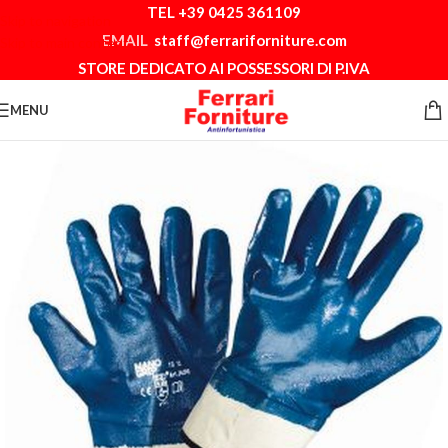
TEL +39 0425 361109
Skip to navigation
EMAIL
staff@ferrariforniture.com
Skip to main content
STORE DEDICATO AI POSSESSORI DI P.IVA
MENU