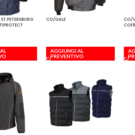
 ST.PETERSBURG
CO/GALE
CO/V
TIPROTECT
COF
 AL
AGGIUNGI AL
AG
VO
PREVENTIVO
PR