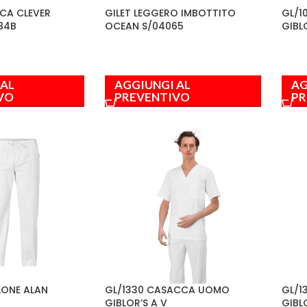
CA CLEVER
GILET LEGGERO IMBOTTITO
GL/1
84B
OCEAN S/04065
GIBL
 AL
AGGIUNGI AL
AG
VO
PREVENTIVO
PR
LONE ALAN
GL/1330 CASACCA UOMO
GL/1
GIBLOR’S A V
GIBL